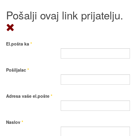
Pošalji ovaj link prijatelju.
El.pošta ka
*
Pošiljalac
*
Adresa vaše el.pošte
*
Naslov
*