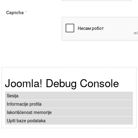
Captcha
*
Joomla! Debug Console
Sesija
Informacije profila
Iskorišćenost memorije
Upiti baze podataka