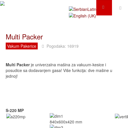
Multi Packer
Vakum Pakerice
Pogodaka: 16919
Multi Packer
je univerzalna mašina za vakuum-kesice i
posudice sa dodavanjem gasa! Više funkcija: dve mašine u
jednoj!
S-220 MP
840x600x420 mm