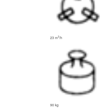
3
23 m
/h
90 kg